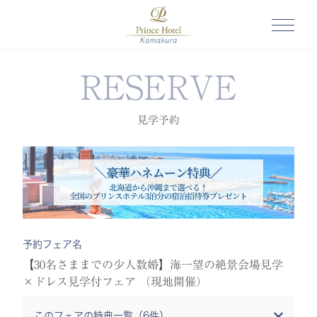
RESERVE
見学予約
予約フェア名
【30名さままでの少人数婚】海一望の絶景会場見学
×ドレス見学付フェア （現地開催）
このフェアの特典一覧（
6
件）