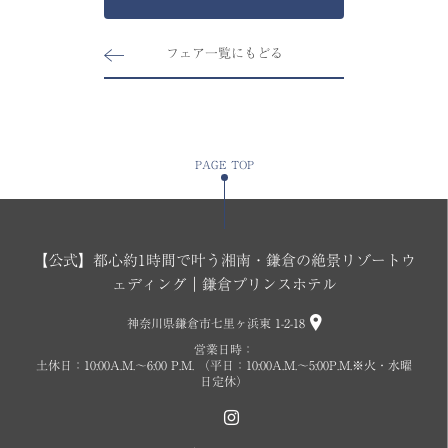
フェア一覧にもどる
PAGE TOP
【公式】都心約1時間で叶う湘南・鎌倉の絶景リゾートウ
ェディング｜鎌倉プリンスホテル
神奈川県鎌倉市七里ヶ浜東 1-2-18
営業日時：
土休日：10:00A.M.〜6:00 P.M. （平日：10:00A.M.～5:00P.M.※火・水曜
日定休）