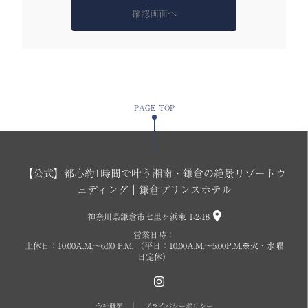
確認画面へ
PAGE TOP
【公式】都心約1時間で叶う湘南・鎌倉の絶景リゾートウ
ェディング｜鎌倉プリンスホテル
神奈川県鎌倉市七里ヶ浜東 1-2-18
営業日時：
土休日：10:00A.M.〜6:00 P.M. （平日：10:00A.M.～5:00P.M.※火・水曜
日定休）
会社概要
プライバシーポリシー