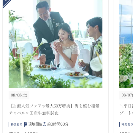
08/08
(土)
08/07
【当館人気フェア✨最大60万特典】海を望む絶景
＼平日
チャペル×国産牛無料試食
ゾート
現地開催
約
3時間00分
特典あり
特典あ