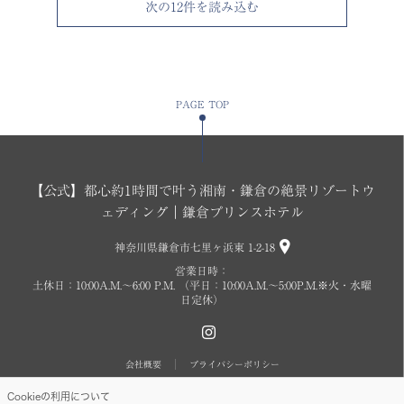
次の
12
件を読み込む
PAGE TOP
【公式】都心約1時間で叶う湘南・鎌倉の絶景リゾートウ
ェディング｜鎌倉プリンスホテル
神奈川県鎌倉市七里ヶ浜東 1-2-18
営業日時：
土休日：10:00A.M.〜6:00 P.M. （平日：10:00A.M.～5:00P.M.※火・水曜
日定休）
会社概要
プライバシーポリシー
Cookieの利用について
Copyright © SEIBU PRINCE HOTELS WORLDWIDE INC. All rights reserved.