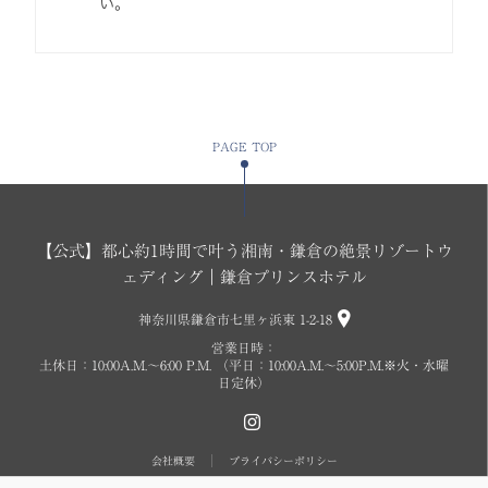
い。
PAGE TOP
【公式】都心約1時間で叶う湘南・鎌倉の絶景リゾートウ
ェディング｜鎌倉プリンスホテル
神奈川県鎌倉市七里ヶ浜東 1-2-18
営業日時：
土休日：10:00A.M.〜6:00 P.M. （平日：10:00A.M.～5:00P.M.※火・水曜
日定休）
会社概要
プライバシーポリシー