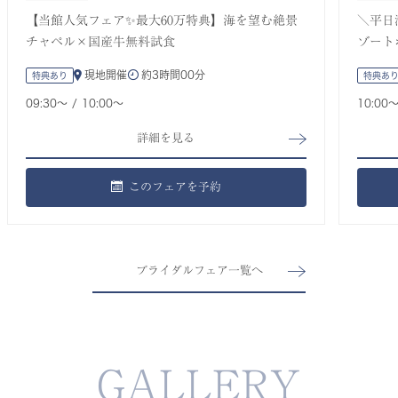
【当館人気フェア✨最大60万特典】海を望む絶景
＼平日
チャペル×国産牛無料試食
ゾート
現地開催
約
3時間00分
特典あり
特典あ
09:30〜
10:00〜
10:00
詳細を見る
このフェアを予約
ブライダルフェア一覧へ
GALLERY