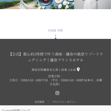
PAGE TOP
【公式】都心約1時間で叶う湘南・鎌倉の絶景リゾートウ
ェディング｜鎌倉プリンスホテル
神奈川県鎌倉市七里ヶ浜東 1-2-18
営業日時：
土休日：10:00A.M.〜6:00 P.M. （平日：10:00A.M.～5:00P.M.※火・水曜
日定休）
会社概要
プライバシーポリシー
Cookieの利用について