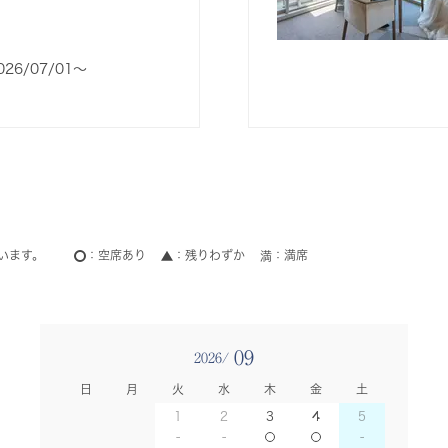
026/07/01〜
います。
空席あり
残りわずか
満席
09
2026/
日
月
火
水
木
金
土
1
2
3
4
5