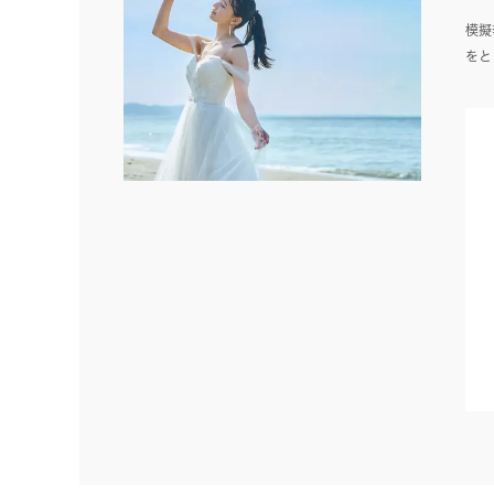
模擬
をと