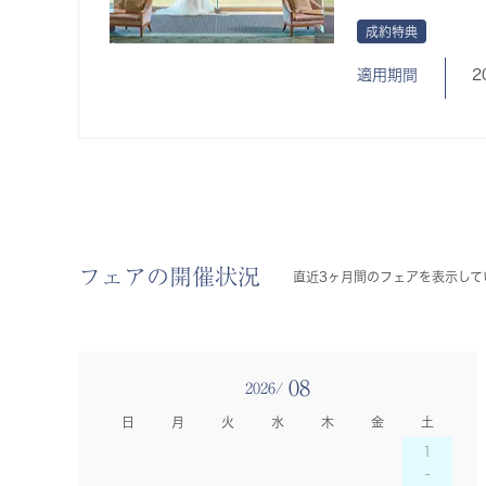
成約特典
適用期間
2
フェアの開催状況
直近3ヶ月間のフェアを表示して
08
2026/
日
月
火
水
木
金
土
1