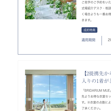
ご見学のご予約をい
式場紹介デスク・相
く場合よりも一番お
きます。
成約特典
適用期間
2
【2提携先か
入りの1着が
「BRIDARIUM MUE
先よりお得な衣裳セ
す。※衣裳の点数に
了承ください。