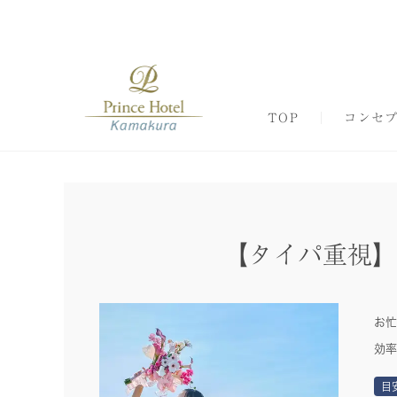
TOP
コンセ
【タイパ重視】
お忙
効率
目