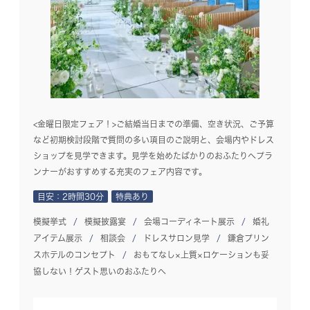
<金曜日限定フェア！>ご結婚当日までの準備、空き状況、ご予算
など初期検討段階で質問の多い項目のご説明と、会場内やドレス
ショップを見学できます。見学を始めたばかりのおふたりへプラ
ンナーがおすすめする充実のフェア内容です。
目安：2時間30分
特典あり
模擬挙式
模擬披露宴
会場コーディネート展示
婚礼
アイテム展示
相談会
ドレスサロン見学
鎌倉プリン
スホテルのコンセプト
おもてなし×上質×ロケーションも妥
協しない！ゲスト思いのおふたりへ