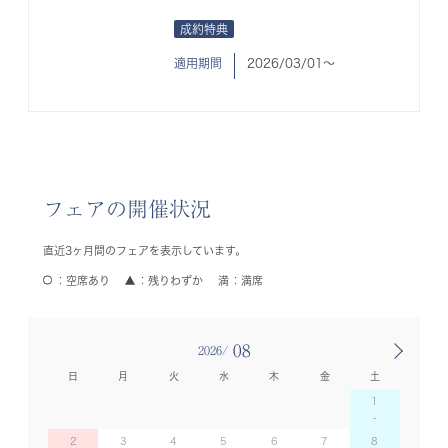
成約特典
適用期間
2026/03/01〜
フェアの開催状況
直近3ヶ月間のフェアを表示しています。
空席あり
残りわずか
満席
08
2026/
日
月
火
水
木
金
土
1
2
3
4
5
6
7
8