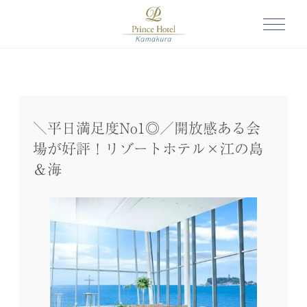
＼平日満足度No1◎／開放感ある会
場が好評！リゾートホテル×江の島
＆海