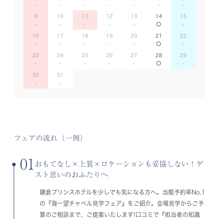
9
10
11
12
13
14
15
16
17
18
19
20
21
22
23
24
25
26
27
28
29
30
31
フェアの流れ（一例）
01
おもてなし×上質×ロケーションも妥協しない！ゲ
スト思いのおふたりへ
鎌倉プリンスホテルを少しでも気になる方へ。当館予約率No.1
の『海一望チャペル見学フェア』をご紹介。会場見学からご予
算のご相談まで、ご提案いたします!口コミで『担当者の知識