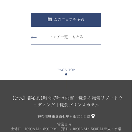
このフェアを予約
フェア一覧にもどる
PAGE TOP
【公式】都心約1時間で叶う湘南・鎌倉の絶景リゾートウ
ェディング｜鎌倉プリンスホテル
神奈川県鎌倉市七里ヶ浜東 1-2-18
営業日時：
土休日：10:00A.M.〜6:00 P.M. （平日：10:00A.M.～5:00P.M.※火・水曜