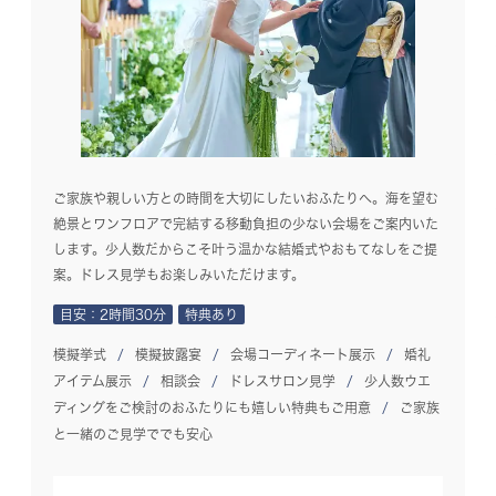
ご家族や親しい方との時間を大切にしたいおふたりへ。海を望む
絶景とワンフロアで完結する移動負担の少ない会場をご案内いた
します。少人数だからこそ叶う温かな結婚式やおもてなしをご提
案。ドレス見学もお楽しみいただけます。
目安：2時間30分
特典あり
模擬挙式
模擬披露宴
会場コーディネート展示
婚礼
アイテム展示
相談会
ドレスサロン見学
少人数ウエ
ディングをご検討のおふたりにも嬉しい特典もご用意
ご家族
と一緒のご見学ででも安心