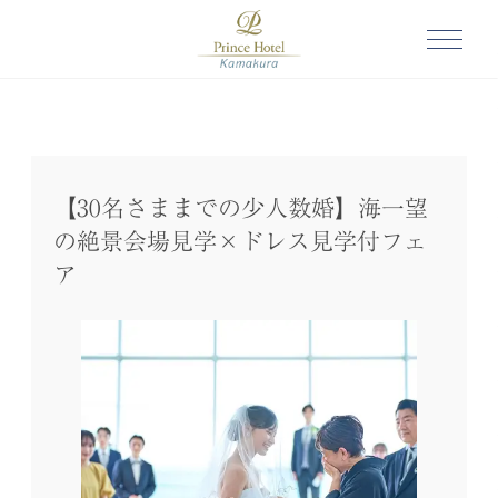
【30名さままでの少人数婚】海一望
の絶景会場見学×ドレス見学付フェ
ア