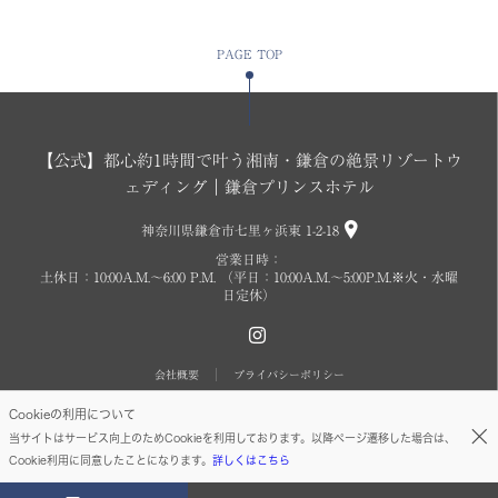
PAGE TOP
【公式】都心約1時間で叶う湘南・鎌倉の絶景リゾートウ
ェディング｜鎌倉プリンスホテル
神奈川県鎌倉市七里ヶ浜東 1-2-18
営業日時：
土休日：10:00A.M.〜6:00 P.M. （平日：10:00A.M.～5:00P.M.※火・水曜
日定休）
会社概要
プライバシーポリシー
Cookieの利用について
Copyright © SEIBU PRINCE HOTELS WORLDWIDE INC. All rights reserved.
当サイトはサービス向上のためCookieを利用しております。以降ページ遷移した場合は、
Cookie利用に同意したことになります。
詳しくはこちら