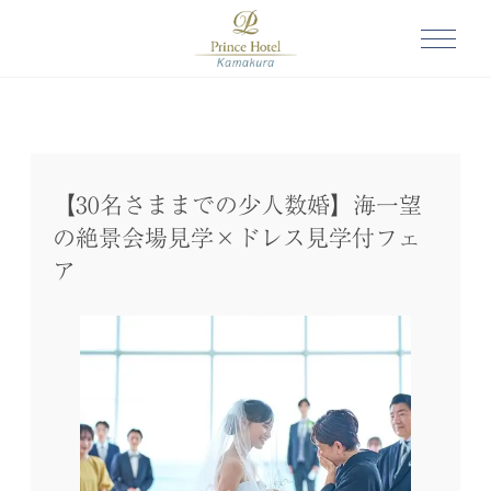
【30名さままでの少人数婚】海一望
の絶景会場見学×ドレス見学付フェ
ア