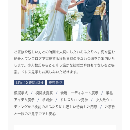
ご家族や親しい方との時間を大切にしたいおふたりへ。海を望む
絶景とワンフロアで完結する移動負担の少ない会場をご案内いた
します。少人数だからこそ叶う温かな結婚式やおもてなしをご提
案。ドレス見学もお楽しみいただけます。
目安：2時間30分
特典あり
模擬挙式
模擬披露宴
会場コーディネート展示
婚礼
アイテム展示
相談会
ドレスサロン見学
少人数ウエ
ディングをご検討のおふたりにも嬉しい特典もご用意
ご家族
と一緒のご見学ででも安心