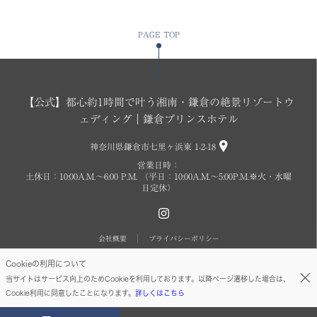
PAGE TOP
【公式】都心約1時間で叶う湘南・鎌倉の絶景リゾートウ
ェディング｜鎌倉プリンスホテル
神奈川県鎌倉市七里ヶ浜東 1-2-18
営業日時：
土休日：10:00A.M.〜6:00 P.M. （平日：10:00A.M.～5:00P.M.※火・水曜
日定休）
会社概要
プライバシーポリシー
Cookieの利用について
Copyright © SEIBU PRINCE HOTELS WORLDWIDE INC. All rights reserved.
当サイトはサービス向上のためCookieを利用しております。以降ページ遷移した場合は、
Cookie利用に同意したことになります。
詳しくはこちら