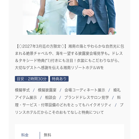
【◇2027年3月迄の方限定◇】湘南の海とやわらかな自然光に包
まれる絶景チャペルや、海を一望する披露宴会場見学も。ドレス
＆タキシード特典(*1)付きにも注目！衣装にもこだわりながら、
大切なゲストへ感謝を伝える湘南リゾートホテルWを
目安：2時間30分
特典あり
模擬挙式
模擬披露宴
会場コーディネート展示
婚礼
アイテム展示
相談会
ブランドドレスサロン見学
料
理・サービス・付帯設備のどれをとってもハイクオリティ
プ
リンスホテルだからこそのおもてなしと特典について
料金
無料