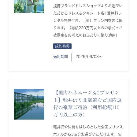
提携ブランドドレスショップよりお選びい
ただけるドレス＆タキシード各1着無料レ
ンタル特典付き。（※）プラン内衣裳に限
ります。（総額220万円以上のの挙式＋ご
披露宴をお考えのおふたりに限り適用）
成約特典
適用期間
2026/06/03〜
【国内ハネムーン3泊プレゼン
ト】軽井沢や北海道など国内旅
行の豪華ご宿泊（利用総額110
万円以上の方）
軽井沢や沖縄をはじめとした全国プリンス
ホテルから3泊分お選びいただけます。※