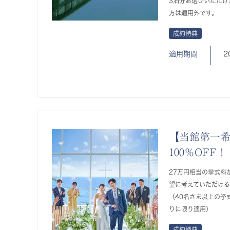
3泊分お選びいただけ
方は適用外です。
成約特典
適用期間
2
【当館第一
100％OFF！
27万円相当の挙式料が
望に考えていただけ
（40名さま以上の挙
りに限り適用）
成約特典