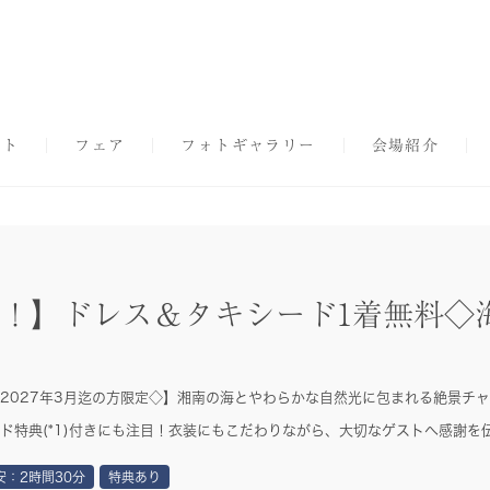
プト
フェア
フォトギャラリー
会場紹介
得！】ドレス＆タキシード1着無料
2027年3月迄の方限定◇】湘南の海とやわらかな自然光に包まれる絶景チ
ド特典(*1)付きにも注目！衣装にもこだわりながら、大切なゲストへ感謝を
安：2時間30分
特典あり