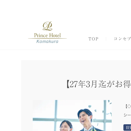
TOP
コンセ
【27年3月迄がお
【◇
シー
目