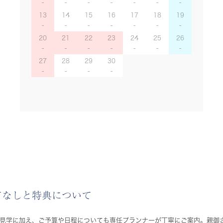
13
14
15
16
17
18
19
20
21
22
23
24
25
26
27
28
29
30
てなしと特典について
見学に加え、ご予算や日程についても専任プランナーが丁寧にご案内。親御