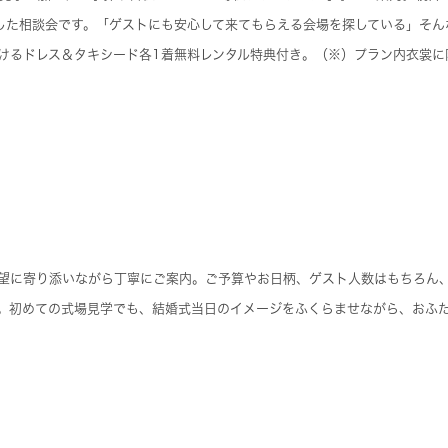
にした相談会です。「ゲストにも安心して来てもらえる会場を探している」そ
けるドレス＆タキシード各1着無料レンタル特典付き。（※）プラン内衣裳に
望に寄り添いながら丁寧にご案内。ご予算やお日柄、ゲスト人数はもちろん
。初めての式場見学でも、結婚式当日のイメージをふくらませながら、おふ