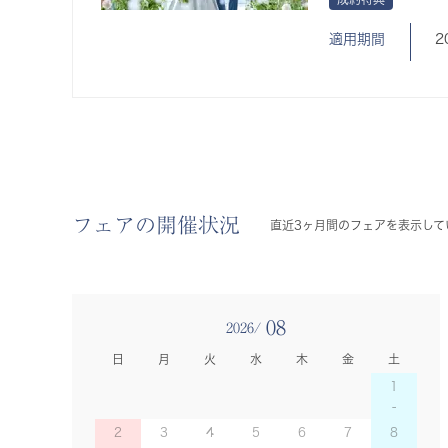
適用期間
2
フェアの開催状況
直近3ヶ月間のフェアを表示して
08
2026/
日
月
火
水
木
金
土
1
2
3
4
5
6
7
8