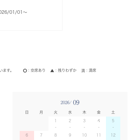
026/01/01〜
います。
空席あり
残りわずか
満席
09
2026/
日
月
火
水
木
金
土
1
2
3
4
5
6
7
8
9
10
11
12