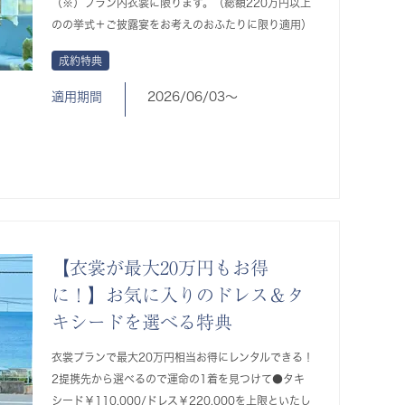
（※）プラン内衣裳に限ります。（総額220万円以上
のの挙式＋ご披露宴をお考えのおふたりに限り適用）
成約特典
適用期間
2026/06/03〜
【衣裳が最大20万円もお得
に！】お気に入りのドレス＆タ
キシードを選べる特典
衣裳プランで最大20万円相当お得にレンタルできる！
2提携先から選べるので運命の1着を見つけて●タキ
シード￥110,000/ドレス￥220,000を上限といたし