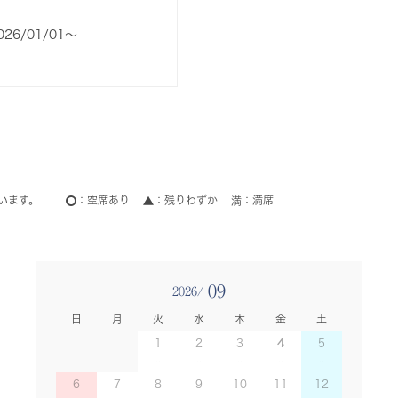
026/01/01〜
います。
空席あり
残りわずか
満席
09
2026/
日
月
火
水
木
金
土
1
2
3
4
5
6
7
8
9
10
11
12