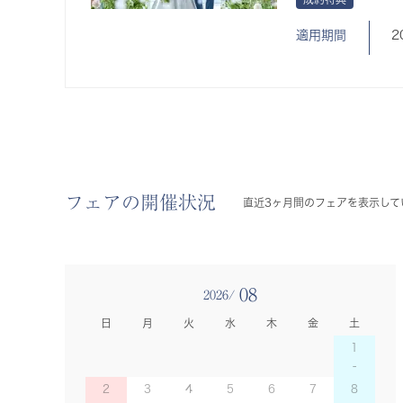
適用期間
2
フェアの開催状況
直近3ヶ月間のフェアを表示して
08
2026/
日
月
火
水
木
金
土
1
2
3
4
5
6
7
8