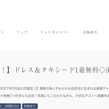
プト
フェア
フォトギャラリー
会場紹介
得！】ドレス＆タキシード1着無料
2027年3月迄の方限定◇】湘南の海とやわらかな自然光に包まれる絶景チ
ド特典(*1)付きにも注目！衣装にもこだわりながら、大切なゲストへ感謝を
安：2時間30分
特典あり