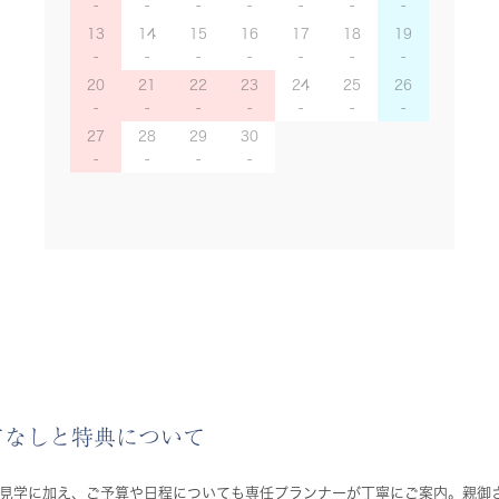
13
14
15
16
17
18
19
20
21
22
23
24
25
26
27
28
29
30
てなしと特典について
見学に加え、ご予算や日程についても専任プランナーが丁寧にご案内。親御