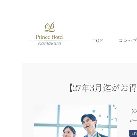
TOP
コンセ
【27年3月迄がお
【◇
シー
目