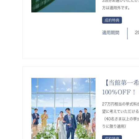
3泊分お選びいただけ
方は適用外です。
成約特典
適用期間
2
【当館第一
100％OFF！
27万円相当の挙式料が
望に考えていただけ
（40名さま以上の挙
りに限り適用）
成約特典