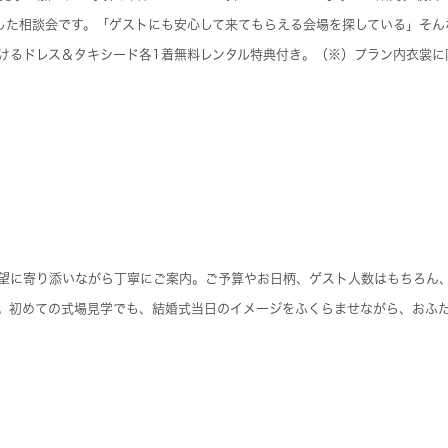
にした相談会です。「ゲストにも安心して来てもらえる会場を探している」そ
けるドレス＆タキシード各1着無料レンタル特典付き。（※）プラン内衣裳に
望に寄り添いながら丁寧にご案内。ご予算やお日柄、ゲスト人数はもちろん
。初めての式場見学でも、結婚式当日のイメージをふくらませながら、おふ