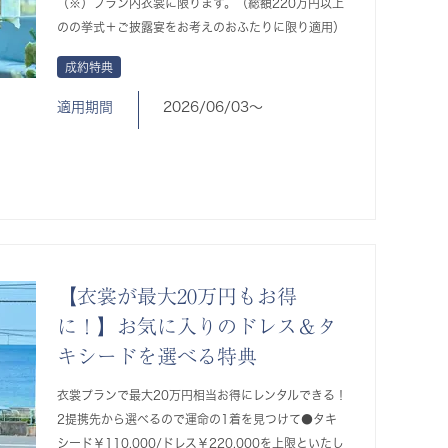
（※）プラン内衣裳に限ります。（総額220万円以上
のの挙式＋ご披露宴をお考えのおふたりに限り適用）
成約特典
適用期間
2026/06/03〜
【衣裳が最大20万円もお得
に！】お気に入りのドレス＆タ
キシードを選べる特典
衣裳プランで最大20万円相当お得にレンタルできる！
2提携先から選べるので運命の1着を見つけて●タキ
シード￥110,000/ドレス￥220,000を上限といたし