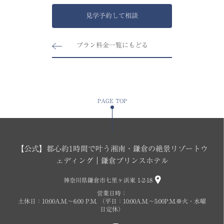
見学予約して相談
プラン料金一覧にもどる
PAGE TOP
【公式】都心約1時間で叶う湘南・鎌倉の絶景リゾートウ
ェディング｜鎌倉プリンスホテル
神奈川県鎌倉市七里ヶ浜東 1-2-18
営業日時：
土休日：10:00A.M.〜6:00 P.M. （平日：10:00A.M.～5:00P.M.※火・水曜
日定休）