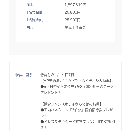
料金
1,897,819
円
1名増金額
25,900
円
1名減金額
25,900
円
内容
挙式＋食事会
特典・割引
特典付き
平日割引
【HP予約限定*このプランのイチオシ＆特典】
●≪平日挙式限定特典≫￥35,000相当のブーケ
プレゼント！
【鎌倉プリンスホテルならではの特典】
●国内ハネムーン『3泊分』宿泊招待券プレゼ
ント
●ドレス＆タキシード衣裳プラン利用で30％引
き！