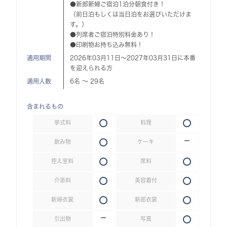
●新郎新婦ご宿泊1泊分朝食付き！
（前日泊もしくは当日泊をお選びいただけま
す。）
●列席者ご宿泊特別料金あり！
●印刷物お持ち込み無料！
適用期間
2026年03月11日～2027年03月31日に本番
を迎えられる方
適用人数
6名 〜 29名
含まれるもの
挙式料
料理
飲み物
ケーキ
控え室料
席料
介添料
美容着付
新婦衣裳
新郎衣裳
引出物
写真