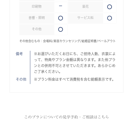
印刷物
装花
音響・照明
サービス料
その他
その他含むもの：会場料/美容カウンセリング/結婚証明書/ベールアウト
備考
※お選びいただくお日にち、ご招待人数、衣裳によ
って、特典やプラン金額は異なります。また他プラ
ンとの併用不可とさせていただきます。あらかじめ
ご了承ください。
その他
※プラン料金はすべて消費税を含む総額表示です。
このプランについての見学予約・ご相談はこちら