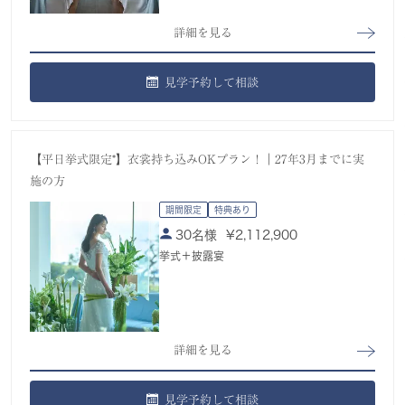
詳細を見る
見学予約して相談
【平日挙式限定*】衣裳持ち込みOKプラン！｜27年3月までに実
施の方
期間限定
特典あり
30名様
¥
2,112,900
挙式＋披露宴
詳細を見る
見学予約して相談