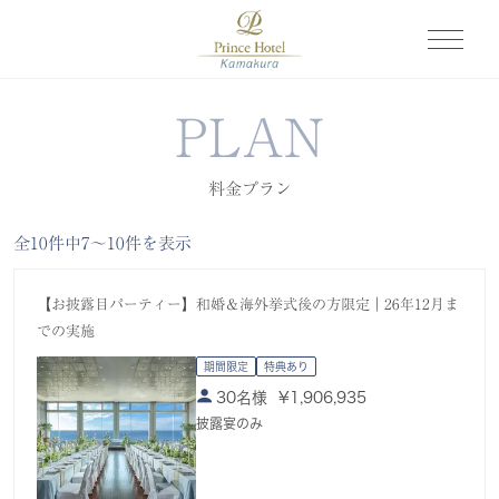
PLAN
料金プラン
全10件中7〜10件を表示
【お披露目パーティー】和婚＆海外挙式後の方限定｜26年12月ま
での実施
期間限定
特典あり
30名様
¥
1,906,935
披露宴のみ